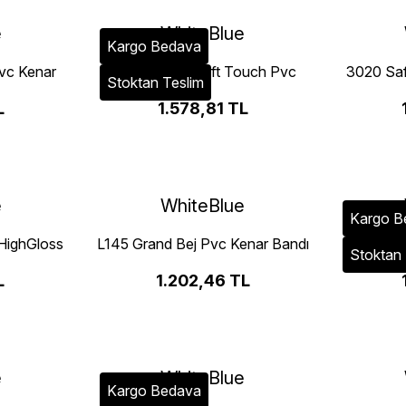
e
WhiteBlue
Kargo Bedava
vc Kenar
729 Yeni Gri Soft Touch Pvc
3020 Saf
Stoktan Teslim
Kenar Bandı
L
1.578,81 TL
e
WhiteBlue
Kargo B
HighGloss
L145 Grand Bej Pvc Kenar Bandı
3017 Za
Stoktan 
dı
L
1.202,46 TL
e
WhiteBlue
Kargo Bedava