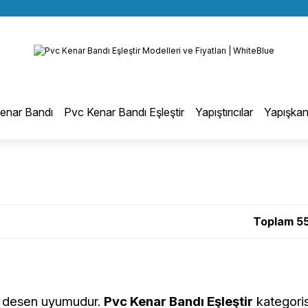
BÜTÜN ALIŞVERİŞLERİNİZDE KARGO BEDAVA!
Geri Dön
TÜRKİYE GENELİNDE 10.000 MÜŞTERİ REFERANSI
KREDİ KARTINA 6 TAKSİT SEÇENEĞİ
otmelt Tutkal
enar Bandı
Pvc Kenar Bandı Eşleştir
Yapıştırıcılar
Yapışkan
Düz Kenar Bantlama Hotmelt Tutkalı
Eğri Kenar Hotmelt Tutkalı
Toplam 5
Pervaz Hotmelt Tutkalı
Profil Sarma Hotmelt Tutkalı
ve desen uyumudur.
Pvc Kenar Bandı Eşleştir
kategoris