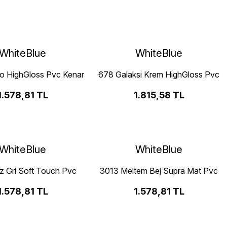
WhiteBlue
WhiteBlue
o HighGloss Pvc Kenar
678 Galaksi Krem HighGloss Pvc
Bandı
Kenar Bandı
1.578,81 TL
1.815,58 TL
WhiteBlue
WhiteBlue
z Gri Soft Touch Pvc
3013 Meltem Bej Supra Mat Pvc
Kenar Bandı
Kenar Bandı
1.578,81 TL
1.578,81 TL