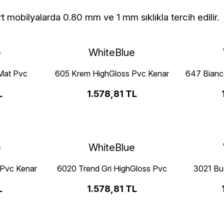
rt mobilyalarda 0.80 mm ve 1 mm sıklıkla tercih edilir.
e
WhiteBlue
 Mat Pvc
605 Krem HighGloss Pvc Kenar
647 Bianc
Bandı
L
1.578,81 TL
e
WhiteBlue
 Pvc Kenar
6020 Trend Gri HighGloss Pvc
3021 Bu
Kenar Bandı
L
1.578,81 TL