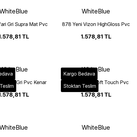
WhiteBlue
WhiteBlue
ari Gri Supra Mat Pvc
878 Yeni Vizon HighGloss Pvc
Kenar Bandı
Kenar Bandı
1.578,81 TL
1.578,81 TL
WhiteBlue
WhiteBlue
edava
Kargo Bedava
mansız Gri Pvc Kenar
728 Kaya Gri Soft Touch Pvc
Teslim
Stoktan Teslim
Bandı
Kenar Bandı
1.578,81 TL
1.578,81 TL
WhiteBlue
WhiteBlue