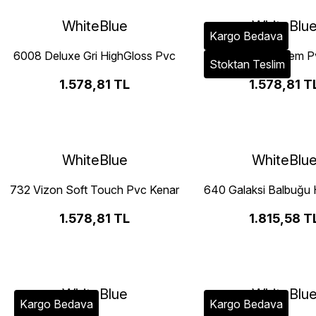
WhiteBlue
WhiteBlu
Kargo Bedava
6008 Deluxe Gri HighGloss Pvc
3019 Sahara Krem P
Stoktan Teslim
Kenar Bandı
Bandı
1.578,81 TL
1.578,81 T
WhiteBlue
WhiteBlu
732 Vizon Soft Touch Pvc Kenar
640 Galaksi Balbuğu 
Bandı
Pvc Kenar Ban
1.578,81 TL
1.815,58 T
WhiteBlue
WhiteBlu
Kargo Bedava
Kargo Bedava