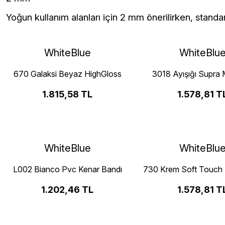
Yoğun kullanım alanları için 2 mm önerilirken, standa
WhiteBlue
WhiteBlu
670 Galaksi Beyaz HighGloss
3018 Ayışığı Supra
Pvc Kenar Bandı
Kenar Bandı
1.815,58 TL
1.578,81 T
WhiteBlue
WhiteBlu
L002 Bianco Pvc Kenar Bandı
730 Krem Soft Touch
Bandı
1.202,46 TL
1.578,81 T