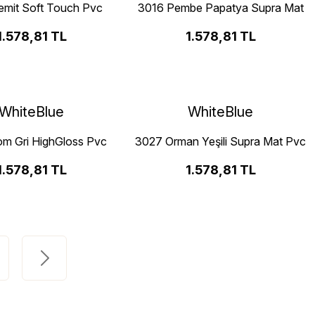
emit Soft Touch Pvc
3016 Pembe Papatya Supra Mat
Kenar Bandı
Pvc Kenar Bandı
1.578,81 TL
1.578,81 TL
WhiteBlue
WhiteBlue
om Gri HighGloss Pvc
3027 Orman Yeşili Supra Mat Pvc
Kenar Bandı
Kenar Bandı
1.578,81 TL
1.578,81 TL