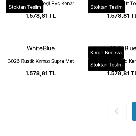
3015 Makaron Yeşil Pvc Kenar
735 Su Yeşil Soft T
Stoktan Teslim
Stoktan Teslim
Bandı
Kenar Bandı
1.578,81 TL
1.578,81 T
WhiteBlue
WhiteBlu
Kargo Bedava
3026 Rustik Kırmızı Supra Mat
3029 Pasifik Pvc Ke
Stoktan Teslim
Pvc Kenar Bandı
1.578,81 TL
1.578,81 T