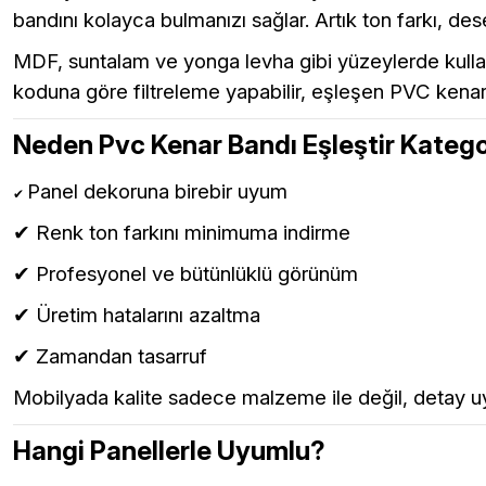
bandını kolayca bulmanızı sağlar. Artık ton farkı, d
Teverpan Pvc Kenar Bandı
Tutkal Kazan Temizleme
MDF, suntalam ve yonga levha gibi yüzeylerde kullanı
koduna göre filtreleme yapabilir, eşleşen PVC kenar b
Neden Pvc Kenar Bandı Eşleştir Katego
Panel dekoruna birebir uyum
✔
✔ Renk ton farkını minimuma indirme
✔ Profesyonel ve bütünlüklü görünüm
✔ Üretim hatalarını azaltma
✔ Zamandan tasarruf
Mobilyada kalite sadece malzeme ile değil, detay u
Hangi Panellerle Uyumlu?