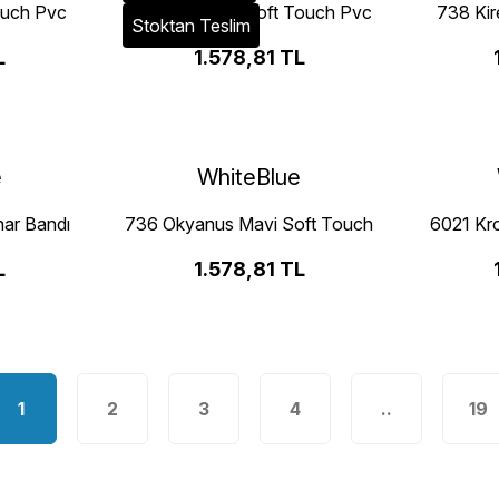
ouch Pvc
726 Fırtına Gri Soft Touch Pvc
738 Kir
Stoktan Teslim
Kenar Bandı
L
1.578,81 TL
e
WhiteBlue
nar Bandı
736 Okyanus Mavi Soft Touch
6021 Kr
Pvc Kenar Bandı
L
1.578,81 TL
1
2
3
4
..
19