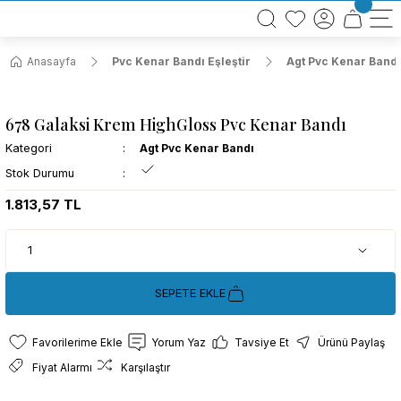
BÜTÜN ALIŞVERİŞLERİNİZDE KARGO BEDAVA!
TÜRKİYE GENELİNDE 10.000 MÜŞTERİ REFERANSI
KREDİ KARTINA 6 TAKSİT SEÇENEĞİ
Anasayfa
Pvc Kenar Bandı Eşleştir
Agt Pvc Kenar Bandı
678 Galaksi Krem HighGloss Pvc Kenar Bandı
Kategori
Agt Pvc Kenar Bandı
Stok Durumu
1.813,57 TL
SEPETE EKLE
Yorum Yaz
Tavsiye Et
Ürünü Paylaş
Fiyat Alarmı
Karşılaştır