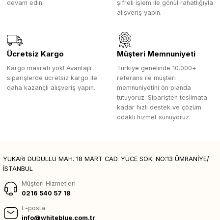
devam edin.
şifreli işlem ile gönül rahatlığıyla
alışveriş yapın.
Ücretsiz Kargo
Müşteri Memnuniyeti
Kargo masrafı yok! Avantajlı
Türkiye genelinde 10.000+
siparişlerde ücretsiz kargo ile
referans ile müşteri
daha kazançlı alışveriş yapın.
memnuniyetini ön planda
tutuyoruz. Siparişten teslimata
kadar hızlı destek ve çözüm
odaklı hizmet sunuyoruz.
YUKARI DUDULLU MAH. 18 MART CAD. YÜCE SOK. NO:13 ÜMRANİYE/
İSTANBUL
Müşteri Hizmetleri
0216 540 57 18
E-posta
info@whiteblue.com.tr