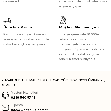
devam edin.
şifreli işlem ile gönül rahatlığıyla
alışveriş yapın.
Ücretsiz Kargo
Müşteri Memnuniyeti
Kargo masrafı yok! Avantajlı
Türkiye genelinde 10.000+
siparişlerde ücretsiz kargo ile
referans ile müşteri
daha kazançlı alışveriş yapın.
memnuniyetini ön planda
tutuyoruz. Siparişten teslimata
kadar hızlı destek ve çözüm
odaklı hizmet sunuyoruz.
YUKARI DUDULLU MAH. 18 MART CAD. YÜCE SOK. NO:13 ÜMRANİYE/
İSTANBUL
Müşteri Hizmetleri
0216 540 57 18
E-posta
info@whiteblue.com.tr