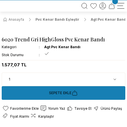
BÜTÜN ALIŞVERİŞLERİNİZDE KARGO BEDAVA!
TÜRKİYE GENELİNDE 10.000 MÜŞTERİ REFERANSI
KREDİ KARTINA 6 TAKSİT SEÇENEĞİ
Anasayfa
Pvc Kenar Bandı Eşleştir
Agt Pvc Kenar Bandı
6020 Trend Gri HighGloss Pvc Kenar Bandı
Kategori
Agt Pvc Kenar Bandı
Stok Durumu
1.577,07 TL
SEPETE EKLE
Yorum Yaz
Tavsiye Et
Ürünü Paylaş
Fiyat Alarmı
Karşılaştır