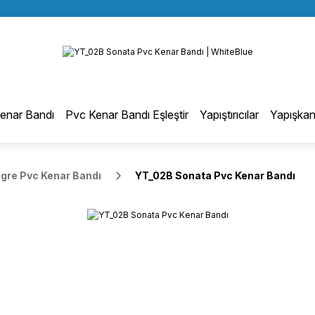
BÜTÜN ALIŞVERİŞLERİNİZDE KARGO BEDAVA!
Geri Dön
TÜRKİYE GENELİNDE 10.000 MÜŞTERİ REFERANSI
KREDİ KARTINA 6 TAKSİT SEÇENEĞİ
otmelt Tutkal
enar Bandı
Pvc Kenar Bandı Eşleştir
Yapıştırıcılar
Yapışkan
Düz Kenar Bantlama Hotmelt Tutkalı
egre Pvc Kenar Bandı
YT_02B Sonata Pvc Kenar Bandı
Eğri Kenar Hotmelt Tutkalı
Pervaz Hotmelt Tutkalı
Profil Sarma Hotmelt Tutkalı