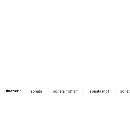
Etiketler :
sonata
sonata mdflam
sonata mdf
sonat