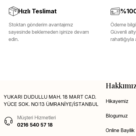
Hızlı Teslimat
%100 
Stoktan gönderim avantajımız
Ödeme bilgil
sayesinde beklemeden işinize devam
Güvenli altya
edin.
rahatlığıyla 
Hakkımı
YUKARI DUDULLU MAH. 18 MART CAD.
Hikayemiz
YÜCE SOK. NO:13 ÜMRANİYE/İSTANBUL
Blogumuz
Müşteri Hizmetleri
0216 540 57 18
Online Bayili