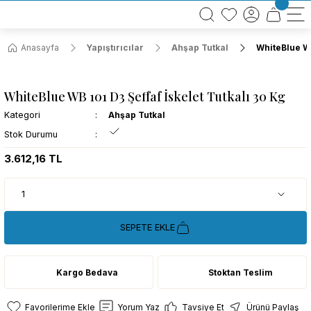
BÜTÜN ALIŞVERİŞLERİNİZDE KARGO BEDAVA!
TÜRKİYE GENELİNDE 10.000 MÜŞTERİ REFERANSI
KREDİ KARTINA 6 TAKSİT SEÇENEĞİ
Anasayfa
Yapıştırıcılar
Ahşap Tutkal
WhiteBlue WB
WhiteBlue WB 101 D3 Şeffaf İskelet Tutkalı 30 Kg
Kategori
Ahşap Tutkal
Stok Durumu
3.612,16 TL
SEPETE EKLE
Kargo Bedava
Stoktan Teslim
Yorum Yaz
Tavsiye Et
Ürünü Paylaş