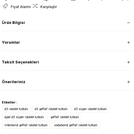
Fiyat Alarmı
Karşılaştır
Ürün Bilgisi
Yorumlar
Taksit Seçenekleri
Önerileriniz
Etiketler :
d3 iskelet tutkalı
d3 şeffaf iskelet tutkalı
d3 süper iskelet tutkalı
apel d3 süper iskelet tutkalı
şeffaf iskelet tutkalı
interbond şeffaf iskelet tutkalı
vodabond şeffaf iskelet tutkalı