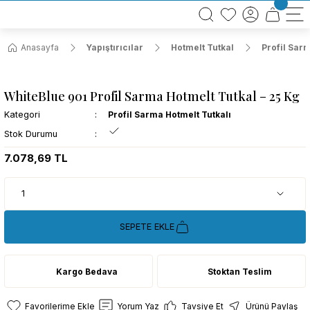
BÜTÜN ALIŞVERİŞLERİNİZDE KARGO BEDAVA!
TÜRKİYE GENELİNDE 10.000 MÜŞTERİ REFERANSI
KREDİ KARTINA 6 TAKSİT SEÇENEĞİ
Anasayfa
Yapıştırıcılar
Hotmelt Tutkal
Profil Sarm
WhiteBlue 901 Profil Sarma Hotmelt Tutkal – 25 Kg
Kategori
Profil Sarma Hotmelt Tutkalı
Stok Durumu
7.078,69 TL
SEPETE EKLE
Kargo Bedava
Stoktan Teslim
Yorum Yaz
Tavsiye Et
Ürünü Paylaş