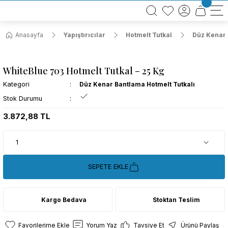
BÜTÜN ALIŞVERİŞLERİNİZDE KARGO BEDAVA!
TÜRKİYE GENELİNDE 10.000 MÜŞTERİ REFERANSI
KREDİ KARTINA 6 TAKSİT SEÇENEĞİ
Anasayfa
Yapıştırıcılar
Hotmelt Tutkal
Düz Kenar 
WhiteBlue 703 Hotmelt Tutkal – 25 Kg
Kategori
Düz Kenar Bantlama Hotmelt Tutkalı
Stok Durumu
3.872,88 TL
SEPETE EKLE
Kargo Bedava
Stoktan Teslim
Yorum Yaz
Tavsiye Et
Ürünü Paylaş