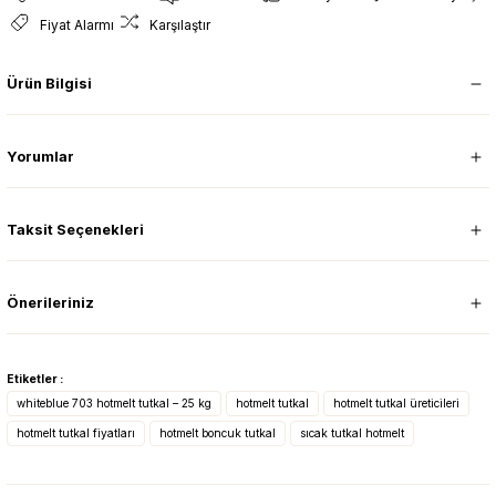
Fiyat Alarmı
Karşılaştır
Ürün Bilgisi
Yorumlar
Taksit Seçenekleri
Önerileriniz
Etiketler :
whiteblue 703 hotmelt tutkal – 25 kg
hotmelt tutkal
hotmelt tutkal üreticileri
hotmelt tutkal fiyatları
hotmelt boncuk tutkal
sıcak tutkal hotmelt