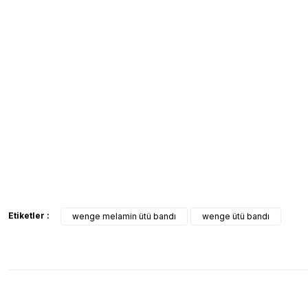
Etiketler :
wenge melamin ütü bandı
wenge ütü bandı