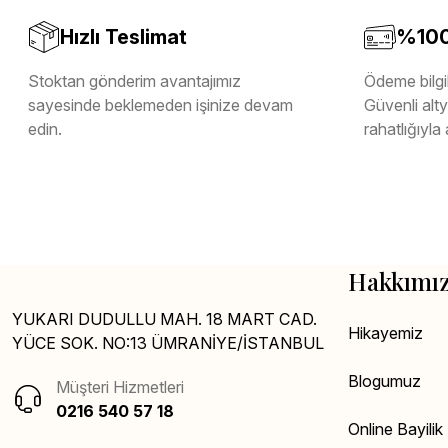
Hızlı Teslimat
%100 
Stoktan gönderim avantajımız
Ödeme bilgil
sayesinde beklemeden işinize devam
Güvenli altya
edin.
rahatlığıyla 
Hakkımı
YUKARI DUDULLU MAH. 18 MART CAD.
Hikayemiz
YÜCE SOK. NO:13 ÜMRANİYE/İSTANBUL
Blogumuz
Müşteri Hizmetleri
0216 540 57 18
Online Bayili