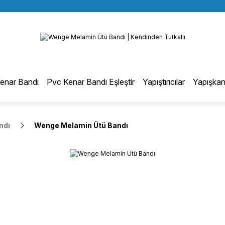
BÜTÜN ALIŞVERİŞLERİNİZDE KARGO BEDAVA!
Geri Dön
TÜRKİYE GENELİNDE 10.000 MÜŞTERİ REFERANSI
KREDİ KARTINA 6 TAKSİT SEÇENEĞİ
otmelt Tutkal
enar Bandı
Pvc Kenar Bandı Eşleştir
Yapıştırıcılar
Yapışkan
Düz Kenar Bantlama Hotmelt Tutkalı
ndı
Wenge Melamin Ütü Bandı
Eğri Kenar Hotmelt Tutkalı
Pervaz Hotmelt Tutkalı
Profil Sarma Hotmelt Tutkalı