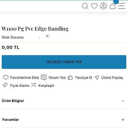
BÜTÜN ALIŞVERİŞLERİNİZDE KARGO BEDAVA!
TÜRKİYE GENELİNDE 10.000 MÜŞTERİ REFERANSI
KREDİ KARTINA 6 TAKSİT SEÇENEĞİ
W1100 Pg Pvc Edge Banding
Stok Durumu
0,00 TL
GELİNCE HABER VER
Yorum Yaz
Tavsiye Et
Ürünü Paylaş
Fiyat Alarmı
Karşılaştır
Ürün Bilgisi
Yorumlar