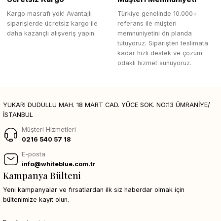
Kargo masrafı yok! Avantajlı
Türkiye genelinde 10.000+
siparişlerde ücretsiz kargo ile
referans ile müşteri
daha kazançlı alışveriş yapın.
memnuniyetini ön planda
tutuyoruz. Siparişten teslimata
kadar hızlı destek ve çözüm
odaklı hizmet sunuyoruz.
YUKARI DUDULLU MAH. 18 MART CAD. YÜCE SOK. NO:13 ÜMRANİYE/
İSTANBUL
Müşteri Hizmetleri
0216 540 57 18
E-posta
info@whiteblue.com.tr
Kampanya Bülteni
Yeni kampanyalar ve fırsatlardan ilk siz haberdar olmak için
bültenimize kayıt olun.