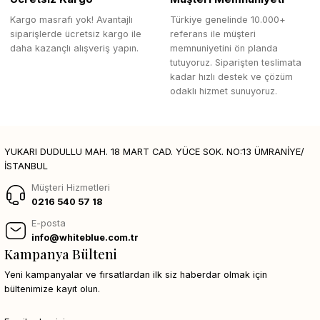
Kargo masrafı yok! Avantajlı
Türkiye genelinde 10.000+
siparişlerde ücretsiz kargo ile
referans ile müşteri
daha kazançlı alışveriş yapın.
memnuniyetini ön planda
tutuyoruz. Siparişten teslimata
kadar hızlı destek ve çözüm
odaklı hizmet sunuyoruz.
YUKARI DUDULLU MAH. 18 MART CAD. YÜCE SOK. NO:13 ÜMRANİYE/
İSTANBUL
Müşteri Hizmetleri
0216 540 57 18
E-posta
info@whiteblue.com.tr
Kampanya Bülteni
Yeni kampanyalar ve fırsatlardan ilk siz haberdar olmak için
bültenimize kayıt olun.