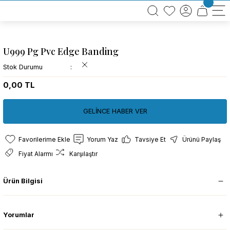
BÜTÜN ALIŞVERİŞLERİNİZDE KARGO BEDAVA!
TÜRKİYE GENELİNDE 10.000 MÜŞTERİ REFERANSI
KREDİ KARTINA 6 TAKSİT SEÇENEĞİ
U999 Pg Pvc Edge Banding
Stok Durumu
0,00 TL
GELİNCE HABER VER
Yorum Yaz
Tavsiye Et
Ürünü Paylaş
Fiyat Alarmı
Karşılaştır
Ürün Bilgisi
Yorumlar