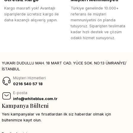
Kargo masrafı yok! Avantajlı
Türkiye genelinde 10.000+
siparişlerde ücretsiz kargo ile
referans ile müşteri
daha kazançlı alışveriş yapın.
memnuniyetini ön planda
tutuyoruz. Siparişten teslimata
kadar hızlı destek ve çözüm
odaklı hizmet sunuyoruz.
YUKARI DUDULLU MAH. 18 MART CAD. YÜCE SOK. NO:13 ÜMRANİYE/
İSTANBUL
Müşteri Hizmetleri
0216 540 57 18
E-posta
info@whiteblue.com.tr
Kampanya Bülteni
Yeni kampanyalar ve fırsatlardan ilk siz haberdar olmak için
bültenimize kayıt olun.