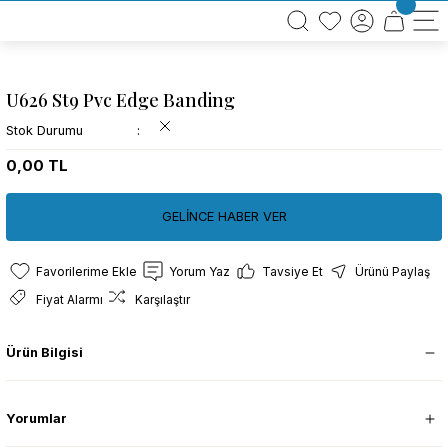
BÜTÜN ALIŞVERİŞLERİNİZDE KARGO BEDAVA!
TÜRKİYE GENELİNDE 10.000 MÜŞTERİ REFERANSI
KREDİ KARTINA 6 TAKSİT SEÇENEĞİ
U626 St9 Pvc Edge Banding
Stok Durumu
0,00 TL
GELİNCE HABER VER
Yorum Yaz
Tavsiye Et
Ürünü Paylaş
Fiyat Alarmı
Karşılaştır
Ürün Bilgisi
Yorumlar