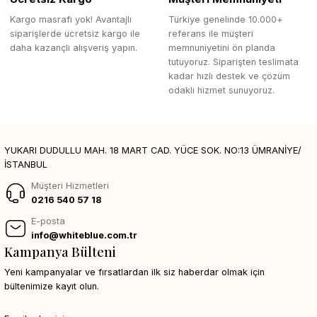
Kargo masrafı yok! Avantajlı
Türkiye genelinde 10.000+
siparişlerde ücretsiz kargo ile
referans ile müşteri
daha kazançlı alışveriş yapın.
memnuniyetini ön planda
tutuyoruz. Siparişten teslimata
kadar hızlı destek ve çözüm
odaklı hizmet sunuyoruz.
YUKARI DUDULLU MAH. 18 MART CAD. YÜCE SOK. NO:13 ÜMRANİYE/
İSTANBUL
Müşteri Hizmetleri
0216 540 57 18
E-posta
info@whiteblue.com.tr
Kampanya Bülteni
Yeni kampanyalar ve fırsatlardan ilk siz haberdar olmak için
bültenimize kayıt olun.