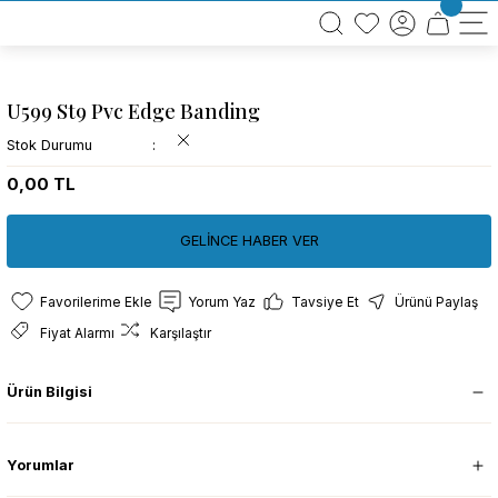
BÜTÜN ALIŞVERİŞLERİNİZDE KARGO BEDAVA!
TÜRKİYE GENELİNDE 10.000 MÜŞTERİ REFERANSI
KREDİ KARTINA 6 TAKSİT SEÇENEĞİ
U599 St9 Pvc Edge Banding
Stok Durumu
0,00 TL
GELİNCE HABER VER
Yorum Yaz
Tavsiye Et
Ürünü Paylaş
Fiyat Alarmı
Karşılaştır
Ürün Bilgisi
Yorumlar