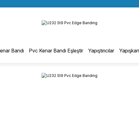
BÜTÜN ALIŞVERİŞLERİNİZDE KARGO BEDAVA!
Geri Dön
TÜRKİYE GENELİNDE 10.000 MÜŞTERİ REFERANSI
KREDİ KARTINA 6 TAKSİT SEÇENEĞİ
otmelt Tutkal
enar Bandı
Pvc Kenar Bandı Eşleştir
Yapıştırıcılar
Yapışkan
Düz Kenar Bantlama Hotmelt Tutkalı
Eğri Kenar Hotmelt Tutkalı
Pervaz Hotmelt Tutkalı
Profil Sarma Hotmelt Tutkalı