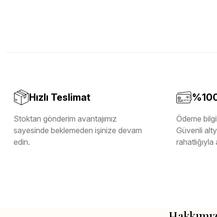
Hızlı Teslimat
%100 
Stoktan gönderim avantajımız
Ödeme bilgil
sayesinde beklemeden işinize devam
Güvenli altya
edin.
rahatlığıyla 
Hakkımı