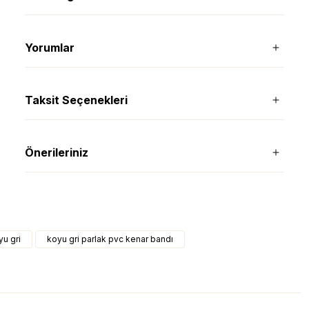
Yorumlar
Taksit Seçenekleri
Önerileriniz
yu gri
koyu gri parlak pvc kenar bandı