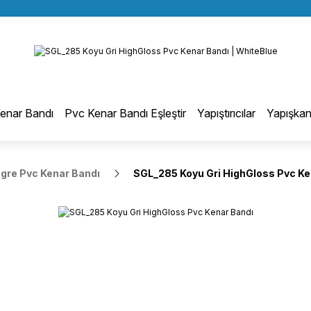
BÜTÜN ALIŞVERİŞLERİNİZDE KARGO BEDAVA!
Geri Dön
TÜRKİYE GENELİNDE 10.000 MÜŞTERİ REFERANSI
KREDİ KARTINA 6 TAKSİT SEÇENEĞİ
otmelt Tutkal
enar Bandı
Pvc Kenar Bandı Eşleştir
Yapıştırıcılar
Yapışkan
Düz Kenar Bantlama Hotmelt Tutkalı
egre Pvc Kenar Bandı
SGL_285 Koyu Gri HighGloss Pvc Ke
Eğri Kenar Hotmelt Tutkalı
Pervaz Hotmelt Tutkalı
Profil Sarma Hotmelt Tutkalı