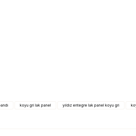
bandı
koyu gri lak panel
yıldız entegre lak panel koyu gri
ko