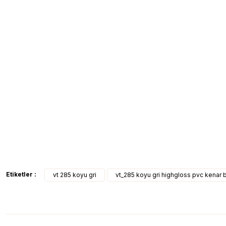
Etiketler :
vt 285 koyu gri
vt_285 koyu gri highgloss pvc kenar 