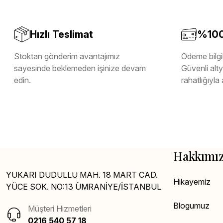
Hızlı Teslimat
%100 
Stoktan gönderim avantajımız
Ödeme bilgil
sayesinde beklemeden işinize devam
Güvenli altya
edin.
rahatlığıyla 
Hakkımı
YUKARI DUDULLU MAH. 18 MART CAD.
Hikayemiz
YÜCE SOK. NO:13 ÜMRANİYE/İSTANBUL
Blogumuz
Müşteri Hizmetleri
0216 540 57 18