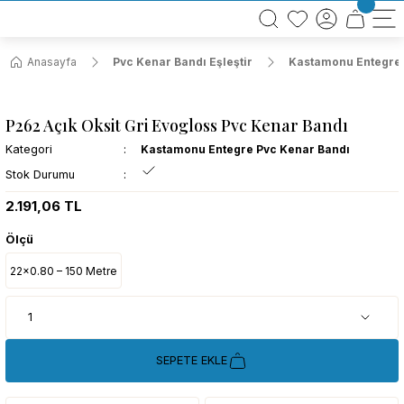
BÜTÜN ALIŞVERİŞLERİNİZDE KARGO BEDAVA!
TÜRKİYE GENELİNDE 10.000 MÜŞTERİ REFERANSI
KREDİ KARTINA 6 TAKSİT SEÇENEĞİ
Anasayfa
Pvc Kenar Bandı Eşleştir
Kastamonu Entegre 
P262 Açık Oksit Gri Evogloss Pvc Kenar Bandı
Kategori
Kastamonu Entegre Pvc Kenar Bandı
Stok Durumu
2.191,06 TL
Ölçü
22x0.80 – 150 Metre
SEPETE EKLE