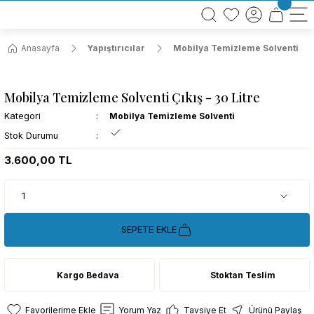
BÜTÜN ALIŞVERİŞLERİNİZDE KARGO BEDAVA!
TÜRKİYE GENELİNDE 10.000 MÜŞTERİ REFERANSI
KREDİ KARTINA 6 TAKSİT SEÇENEĞİ
Anasayfa
Yapıştırıcılar
Mobilya Temizleme Solventi
Mobilya Temizleme Solventi Çıkış - 30 Litre
Kategori
Mobilya Temizleme Solventi
Stok Durumu
3.600,00 TL
SEPETE EKLE
Kargo Bedava
Stoktan Teslim
Yorum Yaz
Tavsiye Et
Ürünü Paylaş