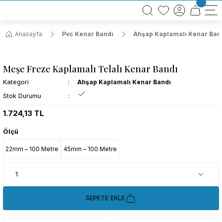
BÜTÜN ALIŞVERİŞLERİNİZDE KARGO BEDAVA!
TÜRKİYE GENELİNDE 10.000 MÜŞTERİ REFERANSI
KREDİ KARTINA 6 TAKSİT SEÇENEĞİ
Anasayfa
Pvc Kenar Bandı
Ahşap Kaplamalı Kenar Ban
Meşe Freze Kaplamalı Telalı Kenar Bandı
Kategori
Ahşap Kaplamalı Kenar Bandı
Stok Durumu
1.724,13 TL
Ölçü
22mm – 100 Metre
45mm – 100 Metre
SEPETE EKLE