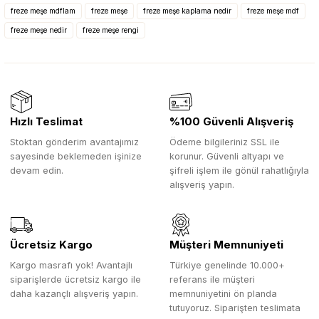
freze meşe mdflam
freze meşe
freze meşe kaplama nedir
freze meşe mdf
freze meşe nedir
freze meşe rengi
Hızlı Teslimat
%100 Güvenli Alışveriş
Stoktan gönderim avantajımız
Ödeme bilgileriniz SSL ile
sayesinde beklemeden işinize
korunur. Güvenli altyapı ve
devam edin.
şifreli işlem ile gönül rahatlığıyla
alışveriş yapın.
Ücretsiz Kargo
Müşteri Memnuniyeti
Kargo masrafı yok! Avantajlı
Türkiye genelinde 10.000+
siparişlerde ücretsiz kargo ile
referans ile müşteri
daha kazançlı alışveriş yapın.
memnuniyetini ön planda
tutuyoruz. Siparişten teslimata