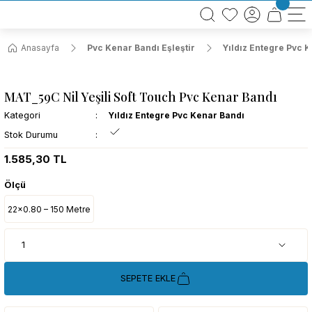
BÜTÜN ALIŞVERİŞLERİNİZDE KARGO BEDAVA!
TÜRKİYE GENELİNDE 10.000 MÜŞTERİ REFERANSI
KREDİ KARTINA 6 TAKSİT SEÇENEĞİ
Anasayfa
Pvc Kenar Bandı Eşleştir
Yıldız Entegre Pvc 
MAT_59C Nil Yeşili Soft Touch Pvc Kenar Bandı
Kategori
Yıldız Entegre Pvc Kenar Bandı
Stok Durumu
1.585,30 TL
Ölçü
22x0.80 – 150 Metre
SEPETE EKLE