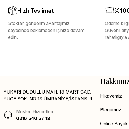
Hızlı Teslimat
%100 
Stoktan gönderim avantajımız
Ödeme bilgil
sayesinde beklemeden işinize devam
Güvenli altya
edin.
rahatlığıyla 
Hakkımı
YUKARI DUDULLU MAH. 18 MART CAD.
Hikayemiz
YÜCE SOK. NO:13 ÜMRANİYE/İSTANBUL
Blogumuz
Müşteri Hizmetleri
0216 540 57 18
Online Bayili