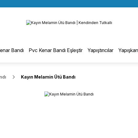
BÜTÜN ALIŞVERİŞLERİNİZDE KARGO BEDAVA!
Geri Dön
TÜRKİYE GENELİNDE 10.000 MÜŞTERİ REFERANSI
KREDİ KARTINA 6 TAKSİT SEÇENEĞİ
otmelt Tutkal
enar Bandı
Pvc Kenar Bandı Eşleştir
Yapıştırıcılar
Yapışkan
Düz Kenar Bantlama Hotmelt Tutkalı
ndı
Kayın Melamin Ütü Bandı
Eğri Kenar Hotmelt Tutkalı
Pervaz Hotmelt Tutkalı
Profil Sarma Hotmelt Tutkalı