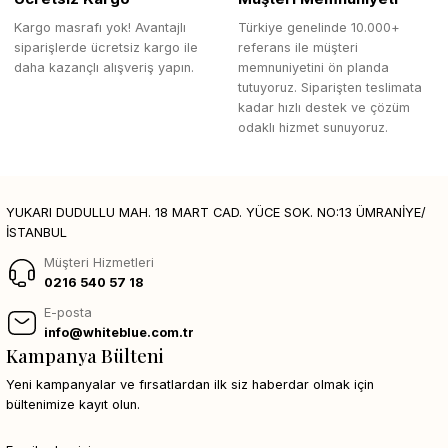
Kargo masrafı yok! Avantajlı
Türkiye genelinde 10.000+
siparişlerde ücretsiz kargo ile
referans ile müşteri
daha kazançlı alışveriş yapın.
memnuniyetini ön planda
tutuyoruz. Siparişten teslimata
kadar hızlı destek ve çözüm
odaklı hizmet sunuyoruz.
YUKARI DUDULLU MAH. 18 MART CAD. YÜCE SOK. NO:13 ÜMRANİYE/
İSTANBUL
Müşteri Hizmetleri
0216 540 57 18
E-posta
info@whiteblue.com.tr
Kampanya Bülteni
Yeni kampanyalar ve fırsatlardan ilk siz haberdar olmak için
bültenimize kayıt olun.