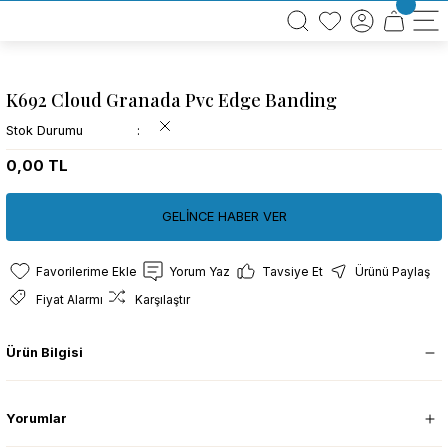
BÜTÜN ALIŞVERİŞLERİNİZDE KARGO BEDAVA!
TÜRKİYE GENELİNDE 10.000 MÜŞTERİ REFERANSI
KREDİ KARTINA 6 TAKSİT SEÇENEĞİ
K692 Cloud Granada Pvc Edge Banding
Stok Durumu
0,00 TL
GELİNCE HABER VER
Yorum Yaz
Tavsiye Et
Ürünü Paylaş
Fiyat Alarmı
Karşılaştır
Ürün Bilgisi
Yorumlar