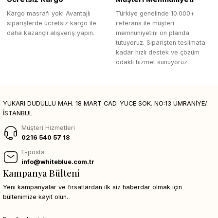
Kargo masrafı yok! Avantajlı
Türkiye genelinde 10.000+
siparişlerde ücretsiz kargo ile
referans ile müşteri
daha kazançlı alışveriş yapın.
memnuniyetini ön planda
tutuyoruz. Siparişten teslimata
kadar hızlı destek ve çözüm
odaklı hizmet sunuyoruz.
YUKARI DUDULLU MAH. 18 MART CAD. YÜCE SOK. NO:13 ÜMRANİYE/
İSTANBUL
Müşteri Hizmetleri
0216 540 57 18
E-posta
info@whiteblue.com.tr
Kampanya Bülteni
Yeni kampanyalar ve fırsatlardan ilk siz haberdar olmak için
bültenimize kayıt olun.