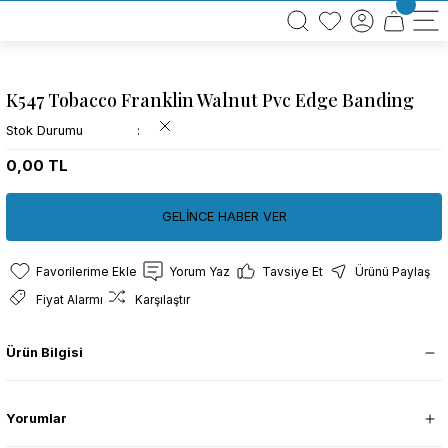
BÜTÜN ALIŞVERİŞLERİNİZDE KARGO BEDAVA!
TÜRKİYE GENELİNDE 10.000 MÜŞTERİ REFERANSI
KREDİ KARTINA 6 TAKSİT SEÇENEĞİ
K547 Tobacco Franklin Walnut Pvc Edge Banding
Stok Durumu
0,00 TL
GELİNCE HABER VER
Yorum Yaz
Tavsiye Et
Ürünü Paylaş
Fiyat Alarmı
Karşılaştır
Ürün Bilgisi
Yorumlar