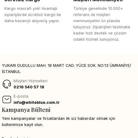
Kargo masrafı yok! Avantajlı
Türkiye genelinde 10.000+
siparişlerde ücretsiz kargo ile
referans ile müşteri
daha kazançlı alışveriş yapın.
memnuniyetini ön planda
tutuyoruz. Siparişten teslimata
kadar hızlı destek ve çözüm
odaklı hizmet sunuyoruz.
YUKARI DUDULLU MAH. 18 MART CAD. YÜCE SOK. NO:13 ÜMRANİYE/
İSTANBUL
Müşteri Hizmetleri
0216 540 57 18
E-posta
info@whiteblue.com.tr
Kampanya Bülteni
Yeni kampanyalar ve fırsatlardan ilk siz haberdar olmak için
bültenimize kayıt olun.