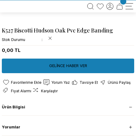
BÜTÜN ALIŞVERİŞLERİNİZDE KARGO BEDAVA!
TÜRKİYE GENELİNDE 10.000 MÜŞTERİ REFERANSI
KREDİ KARTINA 6 TAKSİT SEÇENEĞİ
K527 Biscotti Hudson Oak Pvc Edge Banding
Stok Durumu
0,00 TL
GELİNCE HABER VER
Yorum Yaz
Tavsiye Et
Ürünü Paylaş
Fiyat Alarmı
Karşılaştır
Ürün Bilgisi
Yorumlar