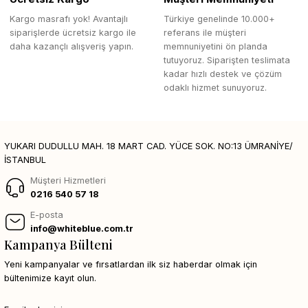
Kargo masrafı yok! Avantajlı
Türkiye genelinde 10.000+
siparişlerde ücretsiz kargo ile
referans ile müşteri
daha kazançlı alışveriş yapın.
memnuniyetini ön planda
tutuyoruz. Siparişten teslimata
kadar hızlı destek ve çözüm
odaklı hizmet sunuyoruz.
YUKARI DUDULLU MAH. 18 MART CAD. YÜCE SOK. NO:13 ÜMRANİYE/
İSTANBUL
Müşteri Hizmetleri
0216 540 57 18
E-posta
info@whiteblue.com.tr
Kampanya Bülteni
Yeni kampanyalar ve fırsatlardan ilk siz haberdar olmak için
bültenimize kayıt olun.