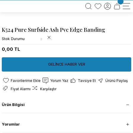
BÜTÜN ALIŞVERİŞLERİNİZDE KARGO BEDAVA!
TÜRKİYE GENELİNDE 10.000 MÜŞTERİ REFERANSI
KREDİ KARTINA 6 TAKSİT SEÇENEĞİ
K524 Pure Surfside Ash Pvc Edge Banding
Stok Durumu
0,00 TL
GELİNCE HABER VER
Yorum Yaz
Tavsiye Et
Ürünü Paylaş
Fiyat Alarmı
Karşılaştır
Ürün Bilgisi
Yorumlar