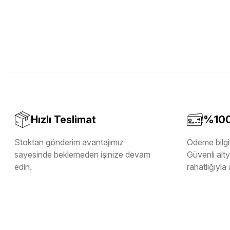
Hızlı Teslimat
%100 
Stoktan gönderim avantajımız
Ödeme bilgil
sayesinde beklemeden işinize devam
Güvenli altya
edin.
rahatlığıyla 