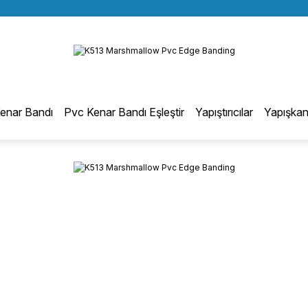
BÜTÜN ALIŞVERİŞLERİNİZDE KARGO BEDAVA!
Geri Dön
TÜRKİYE GENELİNDE 10.000 MÜŞTERİ REFERANSI
KREDİ KARTINA 6 TAKSİT SEÇENEĞİ
otmelt Tutkal
enar Bandı
Pvc Kenar Bandı Eşleştir
Yapıştırıcılar
Yapışkan
Düz Kenar Bantlama Hotmelt Tutkalı
Eğri Kenar Hotmelt Tutkalı
Pervaz Hotmelt Tutkalı
Profil Sarma Hotmelt Tutkalı