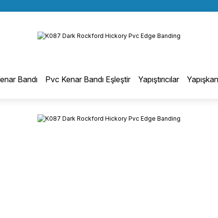
BÜTÜN ALIŞVERİŞLERİNİZDE KARGO BEDAVA!
Geri Dön
TÜRKİYE GENELİNDE 10.000 MÜŞTERİ REFERANSI
KREDİ KARTINA 6 TAKSİT SEÇENEĞİ
otmelt Tutkal
enar Bandı
Pvc Kenar Bandı Eşleştir
Yapıştırıcılar
Yapışkan
Düz Kenar Bantlama Hotmelt Tutkalı
Eğri Kenar Hotmelt Tutkalı
Pervaz Hotmelt Tutkalı
Profil Sarma Hotmelt Tutkalı