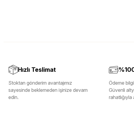
Hızlı Teslimat
%100 
Stoktan gönderim avantajımız
Ödeme bilgil
sayesinde beklemeden işinize devam
Güvenli altya
edin.
rahatlığıyla 