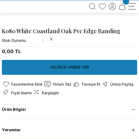
BÜTÜN ALIŞVERİŞLERİNİZDE KARGO BEDAVA!
TÜRKİYE GENELİNDE 10.000 MÜŞTERİ REFERANSI
KREDİ KARTINA 6 TAKSİT SEÇENEĞİ
K080 White Coastland Oak Pvc Edge Banding
Stok Durumu
0,00 TL
GELİNCE HABER VER
Yorum Yaz
Tavsiye Et
Ürünü Paylaş
Fiyat Alarmı
Karşılaştır
Ürün Bilgisi
Yorumlar