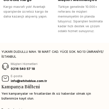
Kargo masrafı yok! Avantajlı
Türkiye genelinde 10.000+
siparişlerde ücretsiz kargo ile
referans ile müşteri
daha kazançlı alışveriş yapın.
memnuniyetini ön planda
tutuyoruz. Siparişten teslimata
kadar hızlı destek ve çözüm
odaklı hizmet sunuyoruz.
YUKARI DUDULLU MAH. 18 MART CAD. YÜCE SOK. NO:13 ÜMRANİYE/
İSTANBUL
Müşteri Hizmetleri
0216 540 57 18
E-posta
info@whiteblue.com.tr
Kampanya Bülteni
Yeni kampanyalar ve fırsatlardan ilk siz haberdar olmak için
bültenimize kayıt olun.