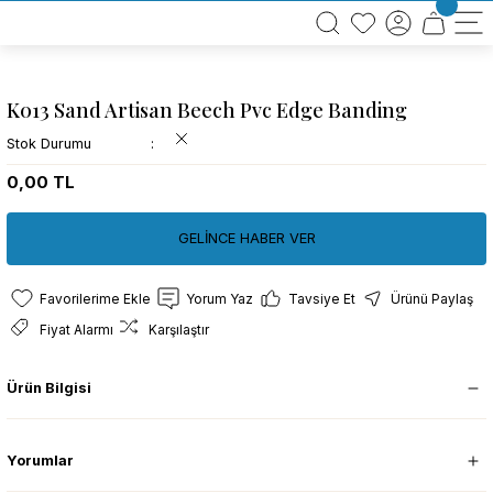
BÜTÜN ALIŞVERİŞLERİNİZDE KARGO BEDAVA!
TÜRKİYE GENELİNDE 10.000 MÜŞTERİ REFERANSI
KREDİ KARTINA 6 TAKSİT SEÇENEĞİ
K013 Sand Artisan Beech Pvc Edge Banding
Stok Durumu
0,00 TL
GELİNCE HABER VER
Yorum Yaz
Tavsiye Et
Ürünü Paylaş
Fiyat Alarmı
Karşılaştır
Ürün Bilgisi
Yorumlar