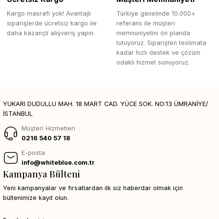
Kargo masrafı yok! Avantajlı
Türkiye genelinde 10.000+
siparişlerde ücretsiz kargo ile
referans ile müşteri
daha kazançlı alışveriş yapın.
memnuniyetini ön planda
tutuyoruz. Siparişten teslimata
kadar hızlı destek ve çözüm
odaklı hizmet sunuyoruz.
YUKARI DUDULLU MAH. 18 MART CAD. YÜCE SOK. NO:13 ÜMRANİYE/
İSTANBUL
Müşteri Hizmetleri
0216 540 57 18
E-posta
info@whiteblue.com.tr
Kampanya Bülteni
Yeni kampanyalar ve fırsatlardan ilk siz haberdar olmak için
bültenimize kayıt olun.