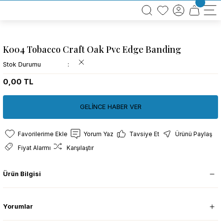
BÜTÜN ALIŞVERİŞLERİNİZDE KARGO BEDAVA!
TÜRKİYE GENELİNDE 10.000 MÜŞTERİ REFERANSI
KREDİ KARTINA 6 TAKSİT SEÇENEĞİ
K004 Tobacco Craft Oak Pvc Edge Banding
Stok Durumu
0,00 TL
GELİNCE HABER VER
Yorum Yaz
Tavsiye Et
Ürünü Paylaş
Fiyat Alarmı
Karşılaştır
Ürün Bilgisi
Yorumlar