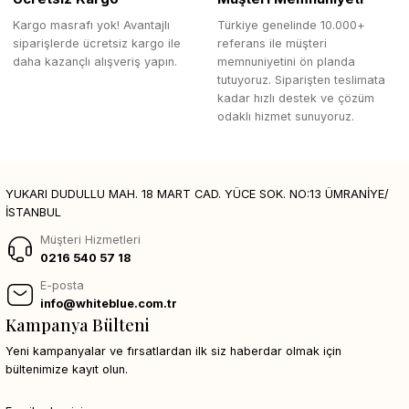
Kargo masrafı yok! Avantajlı
Türkiye genelinde 10.000+
siparişlerde ücretsiz kargo ile
referans ile müşteri
daha kazançlı alışveriş yapın.
memnuniyetini ön planda
tutuyoruz. Siparişten teslimata
kadar hızlı destek ve çözüm
odaklı hizmet sunuyoruz.
YUKARI DUDULLU MAH. 18 MART CAD. YÜCE SOK. NO:13 ÜMRANİYE/
İSTANBUL
Müşteri Hizmetleri
0216 540 57 18
E-posta
info@whiteblue.com.tr
Kampanya Bülteni
Yeni kampanyalar ve fırsatlardan ilk siz haberdar olmak için
bültenimize kayıt olun.