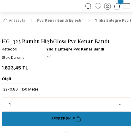
BÜTÜN ALIŞVERİŞLERİNİZDE KARGO BEDAVA!
TÜRKİYE GENELİNDE 10.000 MÜŞTERİ REFERANSI
KREDİ KARTINA 6 TAKSİT SEÇENEĞİ
Anasayfa
Pvc Kenar Bandı Eşleştir
Yıldız Entegre Pvc 
HG_323 Bambu HighGloss Pvc Kenar Bandı
Kategori
Yıldız Entegre Pvc Kenar Bandı
Stok Durumu
1.823,45 TL
Ölçü
22x0.80 – 150 Metre
SEPETE EKLE