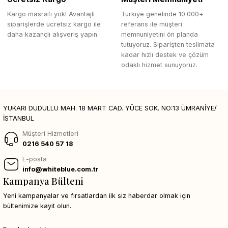
Kargo masrafı yok! Avantajlı
Türkiye genelinde 10.000+
siparişlerde ücretsiz kargo ile
referans ile müşteri
daha kazançlı alışveriş yapın.
memnuniyetini ön planda
tutuyoruz. Siparişten teslimata
kadar hızlı destek ve çözüm
odaklı hizmet sunuyoruz.
YUKARI DUDULLU MAH. 18 MART CAD. YÜCE SOK. NO:13 ÜMRANİYE/
İSTANBUL
Müşteri Hizmetleri
0216 540 57 18
E-posta
info@whiteblue.com.tr
Kampanya Bülteni
Yeni kampanyalar ve fırsatlardan ilk siz haberdar olmak için
bültenimize kayıt olun.