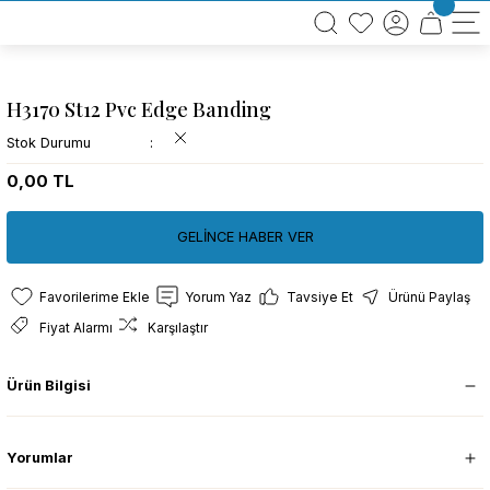
BÜTÜN ALIŞVERİŞLERİNİZDE KARGO BEDAVA!
TÜRKİYE GENELİNDE 10.000 MÜŞTERİ REFERANSI
KREDİ KARTINA 6 TAKSİT SEÇENEĞİ
H3170 St12 Pvc Edge Banding
Stok Durumu
0,00 TL
GELİNCE HABER VER
Yorum Yaz
Tavsiye Et
Ürünü Paylaş
Fiyat Alarmı
Karşılaştır
Ürün Bilgisi
Yorumlar