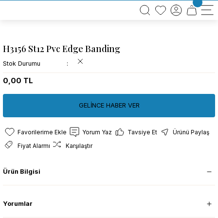
BÜTÜN ALIŞVERİŞLERİNİZDE KARGO BEDAVA!
TÜRKİYE GENELİNDE 10.000 MÜŞTERİ REFERANSI
KREDİ KARTINA 6 TAKSİT SEÇENEĞİ
H3156 St12 Pvc Edge Banding
Stok Durumu
0,00 TL
GELİNCE HABER VER
Yorum Yaz
Tavsiye Et
Ürünü Paylaş
Fiyat Alarmı
Karşılaştır
Ürün Bilgisi
Yorumlar