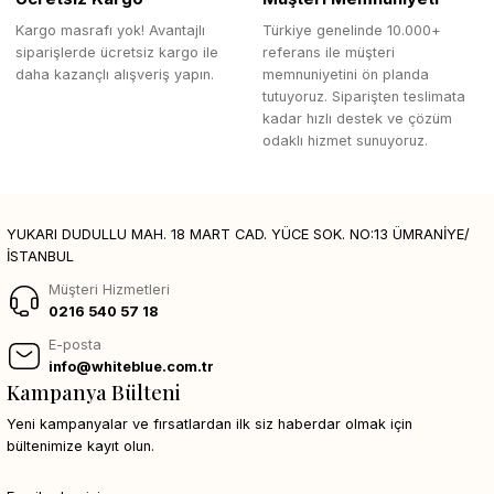
Kargo masrafı yok! Avantajlı
Türkiye genelinde 10.000+
siparişlerde ücretsiz kargo ile
referans ile müşteri
daha kazançlı alışveriş yapın.
memnuniyetini ön planda
tutuyoruz. Siparişten teslimata
kadar hızlı destek ve çözüm
odaklı hizmet sunuyoruz.
YUKARI DUDULLU MAH. 18 MART CAD. YÜCE SOK. NO:13 ÜMRANİYE/
İSTANBUL
Müşteri Hizmetleri
0216 540 57 18
E-posta
info@whiteblue.com.tr
Kampanya Bülteni
Yeni kampanyalar ve fırsatlardan ilk siz haberdar olmak için
bültenimize kayıt olun.