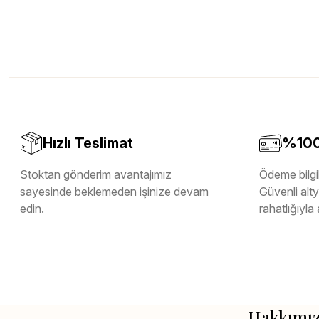
Hızlı Teslimat
%100 
Stoktan gönderim avantajımız
Ödeme bilgil
sayesinde beklemeden işinize devam
Güvenli altya
edin.
rahatlığıyla 
Hakkımı