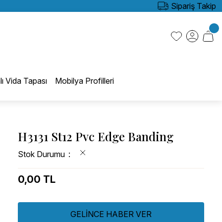
Sipariş Takip
lı Vida Tapası
Mobilya Profilleri
H3131 St12 Pvc Edge Banding
Stok Durumu
0,00 TL
GELİNCE HABER VER