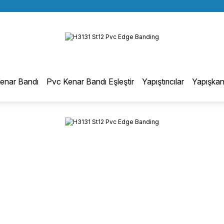
BÜTÜN ALIŞVERİŞLERİNİZDE KARGO BEDAVA!
Geri Dön
TÜRKİYE GENELİNDE 10.000 MÜŞTERİ REFERANSI
KREDİ KARTINA 6 TAKSİT SEÇENEĞİ
otmelt Tutkal
enar Bandı
Pvc Kenar Bandı Eşleştir
Yapıştırıcılar
Yapışkan
Düz Kenar Bantlama Hotmelt Tutkalı
Eğri Kenar Hotmelt Tutkalı
Pervaz Hotmelt Tutkalı
Profil Sarma Hotmelt Tutkalı