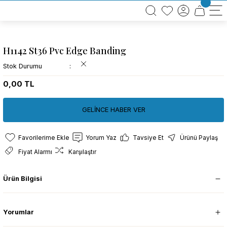
BÜTÜN ALIŞVERİŞLERİNİZDE KARGO BEDAVA!
TÜRKİYE GENELİNDE 10.000 MÜŞTERİ REFERANSI
KREDİ KARTINA 6 TAKSİT SEÇENEĞİ
H1142 St36 Pvc Edge Banding
Stok Durumu
0,00 TL
GELİNCE HABER VER
Yorum Yaz
Tavsiye Et
Ürünü Paylaş
Fiyat Alarmı
Karşılaştır
Ürün Bilgisi
Yorumlar