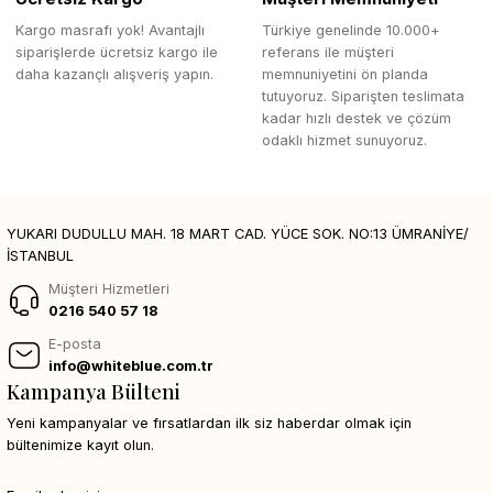
Kargo masrafı yok! Avantajlı
Türkiye genelinde 10.000+
siparişlerde ücretsiz kargo ile
referans ile müşteri
daha kazançlı alışveriş yapın.
memnuniyetini ön planda
tutuyoruz. Siparişten teslimata
kadar hızlı destek ve çözüm
odaklı hizmet sunuyoruz.
YUKARI DUDULLU MAH. 18 MART CAD. YÜCE SOK. NO:13 ÜMRANİYE/
İSTANBUL
Müşteri Hizmetleri
0216 540 57 18
E-posta
info@whiteblue.com.tr
Kampanya Bülteni
Yeni kampanyalar ve fırsatlardan ilk siz haberdar olmak için
bültenimize kayıt olun.