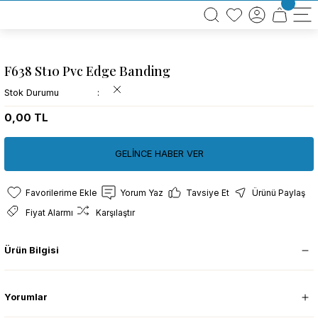
BÜTÜN ALIŞVERİŞLERİNİZDE KARGO BEDAVA!
TÜRKİYE GENELİNDE 10.000 MÜŞTERİ REFERANSI
KREDİ KARTINA 6 TAKSİT SEÇENEĞİ
F638 St10 Pvc Edge Banding
Stok Durumu
0,00 TL
GELİNCE HABER VER
Yorum Yaz
Tavsiye Et
Ürünü Paylaş
Fiyat Alarmı
Karşılaştır
Ürün Bilgisi
Yorumlar