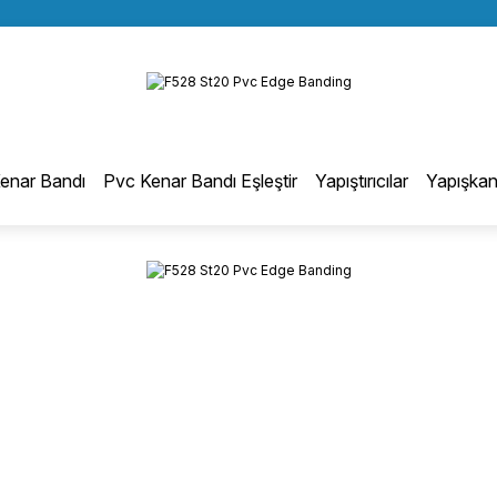
BÜTÜN ALIŞVERİŞLERİNİZDE KARGO BEDAVA!
Geri Dön
TÜRKİYE GENELİNDE 10.000 MÜŞTERİ REFERANSI
KREDİ KARTINA 6 TAKSİT SEÇENEĞİ
otmelt Tutkal
enar Bandı
Pvc Kenar Bandı Eşleştir
Yapıştırıcılar
Yapışkan
Düz Kenar Bantlama Hotmelt Tutkalı
Eğri Kenar Hotmelt Tutkalı
Pervaz Hotmelt Tutkalı
Profil Sarma Hotmelt Tutkalı