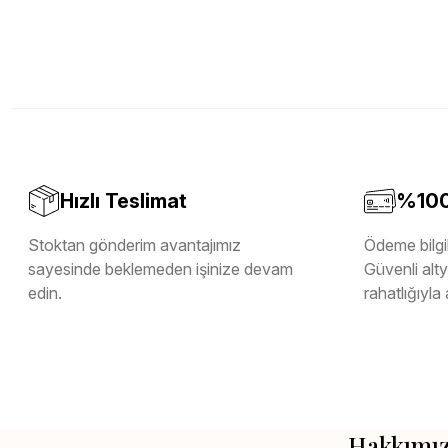
Hızlı Teslimat
%100 
Stoktan gönderim avantajımız
Ödeme bilgil
sayesinde beklemeden işinize devam
Güvenli altya
edin.
rahatlığıyla 
Hakkımı