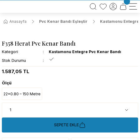
BÜTÜN ALIŞVERİŞLERİNİZDE KARGO BEDAVA!
TÜRKİYE GENELİNDE 10.000 MÜŞTERİ REFERANSI
KREDİ KARTINA 6 TAKSİT SEÇENEĞİ
Anasayfa
Pvc Kenar Bandı Eşleştir
Kastamonu Entegre 
F358 Herat Pvc Kenar Bandı
Kategori
Kastamonu Entegre Pvc Kenar Bandı
Stok Durumu
1.587,05 TL
Ölçü
22x0.80 – 150 Metre
SEPETE EKLE