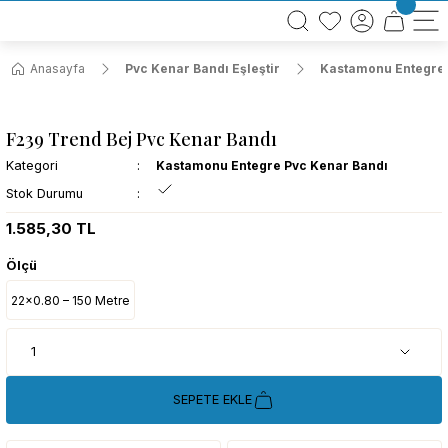
BÜTÜN ALIŞVERİŞLERİNİZDE KARGO BEDAVA!
TÜRKİYE GENELİNDE 10.000 MÜŞTERİ REFERANSI
KREDİ KARTINA 6 TAKSİT SEÇENEĞİ
Anasayfa
Pvc Kenar Bandı Eşleştir
Kastamonu Entegre 
F239 Trend Bej Pvc Kenar Bandı
Kategori
Kastamonu Entegre Pvc Kenar Bandı
Stok Durumu
1.585,30 TL
Ölçü
22x0.80 – 150 Metre
SEPETE EKLE