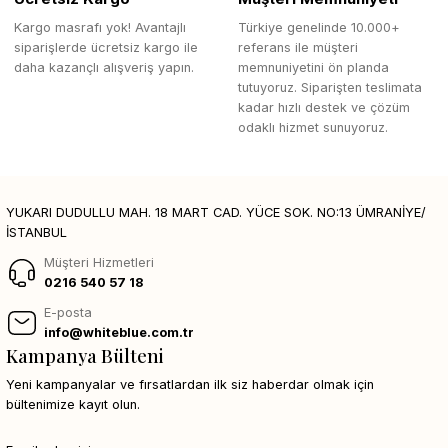
Kargo masrafı yok! Avantajlı
Türkiye genelinde 10.000+
siparişlerde ücretsiz kargo ile
referans ile müşteri
daha kazançlı alışveriş yapın.
memnuniyetini ön planda
tutuyoruz. Siparişten teslimata
kadar hızlı destek ve çözüm
odaklı hizmet sunuyoruz.
YUKARI DUDULLU MAH. 18 MART CAD. YÜCE SOK. NO:13 ÜMRANİYE/
İSTANBUL
Müşteri Hizmetleri
0216 540 57 18
E-posta
info@whiteblue.com.tr
Kampanya Bülteni
Yeni kampanyalar ve fırsatlardan ilk siz haberdar olmak için
bültenimize kayıt olun.