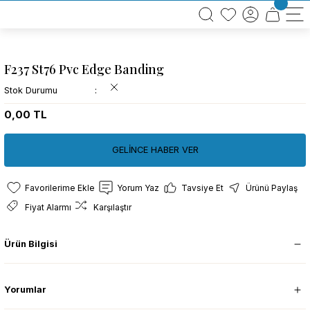
BÜTÜN ALIŞVERİŞLERİNİZDE KARGO BEDAVA!
TÜRKİYE GENELİNDE 10.000 MÜŞTERİ REFERANSI
KREDİ KARTINA 6 TAKSİT SEÇENEĞİ
F237 St76 Pvc Edge Banding
Stok Durumu
0,00 TL
GELİNCE HABER VER
Yorum Yaz
Tavsiye Et
Ürünü Paylaş
Fiyat Alarmı
Karşılaştır
Ürün Bilgisi
Yorumlar