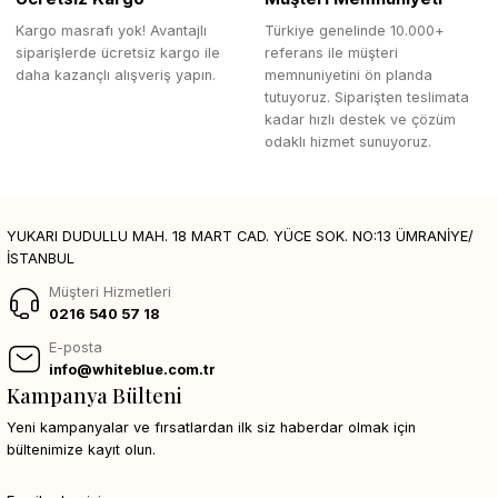
Kargo masrafı yok! Avantajlı
Türkiye genelinde 10.000+
siparişlerde ücretsiz kargo ile
referans ile müşteri
daha kazançlı alışveriş yapın.
memnuniyetini ön planda
tutuyoruz. Siparişten teslimata
kadar hızlı destek ve çözüm
odaklı hizmet sunuyoruz.
YUKARI DUDULLU MAH. 18 MART CAD. YÜCE SOK. NO:13 ÜMRANİYE/
İSTANBUL
Müşteri Hizmetleri
0216 540 57 18
E-posta
info@whiteblue.com.tr
Kampanya Bülteni
Yeni kampanyalar ve fırsatlardan ilk siz haberdar olmak için
bültenimize kayıt olun.