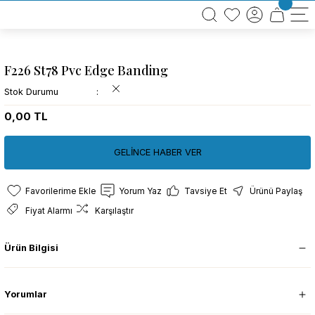
BÜTÜN ALIŞVERİŞLERİNİZDE KARGO BEDAVA!
TÜRKİYE GENELİNDE 10.000 MÜŞTERİ REFERANSI
KREDİ KARTINA 6 TAKSİT SEÇENEĞİ
F226 St78 Pvc Edge Banding
Stok Durumu
0,00 TL
GELİNCE HABER VER
Yorum Yaz
Tavsiye Et
Ürünü Paylaş
Fiyat Alarmı
Karşılaştır
Ürün Bilgisi
Yorumlar