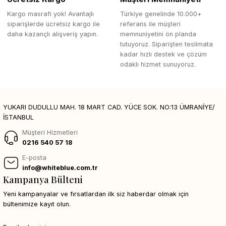
Kargo masrafı yok! Avantajlı
Türkiye genelinde 10.000+
siparişlerde ücretsiz kargo ile
referans ile müşteri
daha kazançlı alışveriş yapın.
memnuniyetini ön planda
tutuyoruz. Siparişten teslimata
kadar hızlı destek ve çözüm
odaklı hizmet sunuyoruz.
YUKARI DUDULLU MAH. 18 MART CAD. YÜCE SOK. NO:13 ÜMRANİYE/
İSTANBUL
Müşteri Hizmetleri
0216 540 57 18
E-posta
info@whiteblue.com.tr
Kampanya Bülteni
Yeni kampanyalar ve fırsatlardan ilk siz haberdar olmak için
bültenimize kayıt olun.