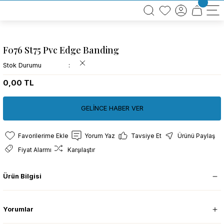
BÜTÜN ALIŞVERİŞLERİNİZDE KARGO BEDAVA!
TÜRKİYE GENELİNDE 10.000 MÜŞTERİ REFERANSI
KREDİ KARTINA 6 TAKSİT SEÇENEĞİ
F076 St75 Pvc Edge Banding
Stok Durumu
0,00 TL
GELİNCE HABER VER
Yorum Yaz
Tavsiye Et
Ürünü Paylaş
Fiyat Alarmı
Karşılaştır
Ürün Bilgisi
Yorumlar