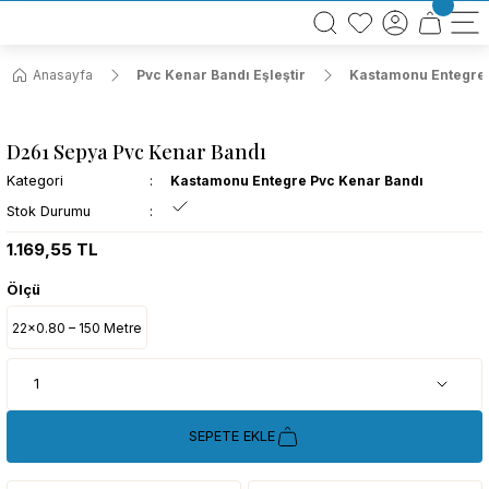
BÜTÜN ALIŞVERİŞLERİNİZDE KARGO BEDAVA!
TÜRKİYE GENELİNDE 10.000 MÜŞTERİ REFERANSI
KREDİ KARTINA 6 TAKSİT SEÇENEĞİ
Anasayfa
Pvc Kenar Bandı Eşleştir
Kastamonu Entegre 
D261 Sepya Pvc Kenar Bandı
Kategori
Kastamonu Entegre Pvc Kenar Bandı
Stok Durumu
1.169,55 TL
Ölçü
22x0.80 – 150 Metre
SEPETE EKLE