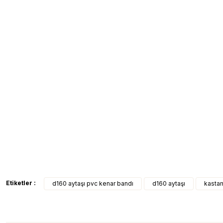
Etiketler :
d160 aytaşı pvc kenar bandı
d160 aytaşı
kasta