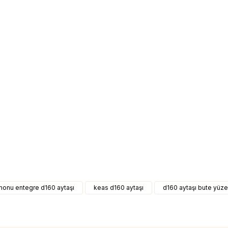
monu entegre d160 aytaşı
keas d160 aytaşı
d160 aytaşı bute yüz