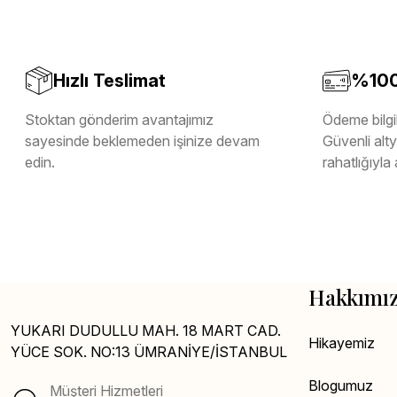
Hızlı Teslimat
%100 
Stoktan gönderim avantajımız
Ödeme bilgil
sayesinde beklemeden işinize devam
Güvenli altya
edin.
rahatlığıyla 
Hakkımı
YUKARI DUDULLU MAH. 18 MART CAD.
Hikayemiz
YÜCE SOK. NO:13 ÜMRANİYE/İSTANBUL
Blogumuz
Müşteri Hizmetleri