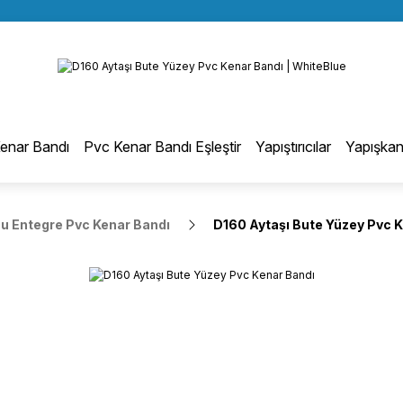
BÜTÜN ALIŞVERİŞLERİNİZDE KARGO BEDAVA!
Geri Dön
TÜRKİYE GENELİNDE 10.000 MÜŞTERİ REFERANSI
KREDİ KARTINA 6 TAKSİT SEÇENEĞİ
otmelt Tutkal
enar Bandı
Pvc Kenar Bandı Eşleştir
Yapıştırıcılar
Yapışkan
Düz Kenar Bantlama Hotmelt Tutkalı
 Entegre Pvc Kenar Bandı
D160 Aytaşı Bute Yüzey Pvc 
Eğri Kenar Hotmelt Tutkalı
Pervaz Hotmelt Tutkalı
Profil Sarma Hotmelt Tutkalı