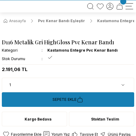
BÜTÜN ALIŞVERİŞLERİNİZDE KARGO BEDAVA!
TÜRKİYE GENELİNDE 10.000 MÜŞTERİ REFERANSI
KREDİ KARTINA 6 TAKSİT SEÇENEĞİ
Anasayfa
Pvc Kenar Bandı Eşleştir
Kastamonu Entegre 
D116 Metalik Gri HighGloss Pvc Kenar Bandı
Kategori
Kastamonu Entegre Pvc Kenar Bandı
Stok Durumu
2.191,06 TL
SEPETE EKLE
Kargo Bedava
Stoktan Teslim
Yorum Yaz
Tavsiye Et
Ürünü Paylaş