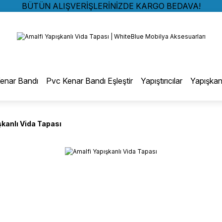
BÜTÜN ALIŞVERİŞLERİNİZDE KARGO BEDAVA!
TÜRKİYE GENELİNDE 10.000 MÜŞTERİ REFERANSI
Geri Dön
KREDİ KARTINA 6 TAKSİT SEÇENEĞİ
BÜTÜN ALIŞVERİŞLERİNİZDE KARGO BEDAVA!
TÜRKİYE GENELİNDE 10.000 MÜŞTERİ REFERANSI
otmelt Tutkal
KREDİ KARTINA 6 TAKSİT SEÇENEĞİ
enar Bandı
Pvc Kenar Bandı Eşleştir
Yapıştırıcılar
Yapışkan
Düz Kenar Bantlama Hotmelt Tutkalı
şkanlı Vida Tapası
Eğri Kenar Hotmelt Tutkalı
Pervaz Hotmelt Tutkalı
Profil Sarma Hotmelt Tutkalı