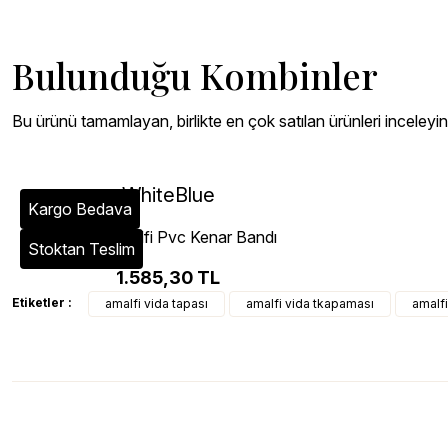
Bulunduğu Kombinler
Bu ürünü tamamlayan, birlikte en çok satılan ürünleri inceleyin
WhiteBlue
Kargo Bedava
A473 Amalfi Pvc Kenar Bandı
Stoktan Teslim
1.585,30 TL
Etiketler :
amalfi vida tapası
amalfi vida tkapaması
amalfi