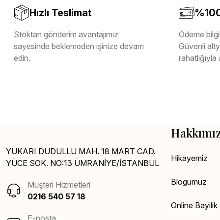
Hızlı Teslimat
%100 
Stoktan gönderim avantajımız
Ödeme bilgil
sayesinde beklemeden işinize devam
Güvenli altya
edin.
rahatlığıyla 
Hakkımı
YUKARI DUDULLU MAH. 18 MART CAD.
Hikayemiz
YÜCE SOK. NO:13 ÜMRANİYE/İSTANBUL
Blogumuz
Müşteri Hizmetleri
0216 540 57 18
Online Bayili
E-posta