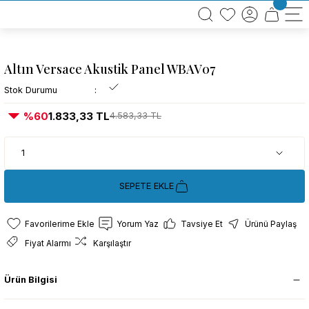
BÜTÜN ALIŞVERİŞLERİNİZDE KARGO BEDAVA!
TÜRKİYE GENELİNDE 10.000 MÜŞTERİ REFERANSI
KREDİ KARTINA 6 TAKSİT SEÇENEĞİ
Altın Versace Akustik Panel WBAV07
Stok Durumu
%60
1.833,33 TL
4.583,33 TL
SEPETE EKLE
Yorum Yaz
Tavsiye Et
Ürünü Paylaş
Fiyat Alarmı
Karşılaştır
Ürün Bilgisi