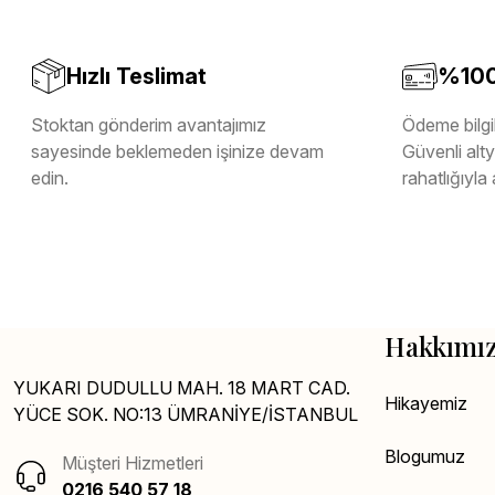
Hızlı Teslimat
%100 
Stoktan gönderim avantajımız
Ödeme bilgil
sayesinde beklemeden işinize devam
Güvenli altya
edin.
rahatlığıyla 
Hakkımı
YUKARI DUDULLU MAH. 18 MART CAD.
Hikayemiz
YÜCE SOK. NO:13 ÜMRANİYE/İSTANBUL
Blogumuz
Müşteri Hizmetleri
0216 540 57 18