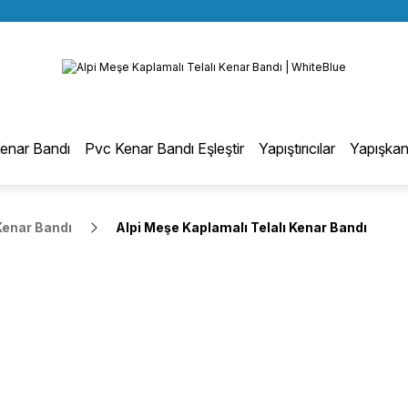
BÜTÜN ALIŞVERİŞLERİNİZDE KARGO BEDAVA!
Geri Dön
TÜRKİYE GENELİNDE 10.000 MÜŞTERİ REFERANSI
KREDİ KARTINA 6 TAKSİT SEÇENEĞİ
otmelt Tutkal
enar Bandı
Pvc Kenar Bandı Eşleştir
Yapıştırıcılar
Yapışkan
Düz Kenar Bantlama Hotmelt Tutkalı
Kenar Bandı
Alpi Meşe Kaplamalı Telalı Kenar Bandı
Eğri Kenar Hotmelt Tutkalı
Pervaz Hotmelt Tutkalı
Profil Sarma Hotmelt Tutkalı