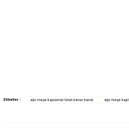
Etiketler :
alpi meşe kaplamalı telalı kenar bandı
alpi meşe kap