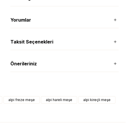
Yorumlar
Taksit Seçenekleri
Önerileriniz
alpi freze meşe
alpi hareli meşe
alpi kireçli meşe