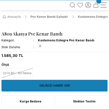
BÜTÜN ALIŞVERİŞLERİNİZDE KARGO BEDAVA!
TÜRKİYE GENELİNDE 10.000 MÜŞTERİ REFERANSI
KREDİ KARTINA 6 TAKSİT SEÇENEĞİ
Anasayfa
Pvc Kenar Bandı Eşleştir
Kastamonu Entegre 
A809 Akasya Pvc Kenar Bandı
Kategori
Kastamonu Entegre Pvc Kenar Bandı
Stok Durumu
1.585,30 TL
Ölçü
22x0.80 – 150 Metre
GELİNCE HABER VER
Kargo Bedava
Stoktan Teslim