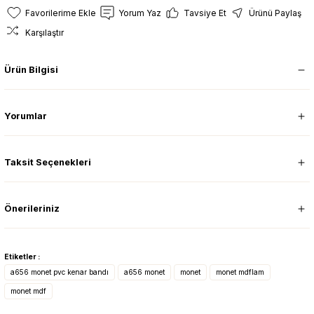
Yorum Yaz
Tavsiye Et
Ürünü Paylaş
Karşılaştır
Ürün Bilgisi
Yorumlar
Taksit Seçenekleri
Önerileriniz
Etiketler :
a656 monet pvc kenar bandı
a656 monet
monet
monet mdflam
monet mdf