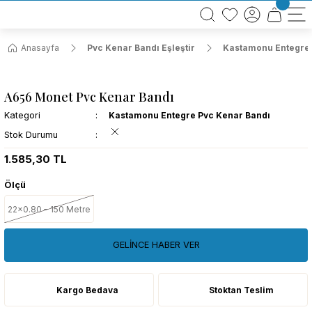
BÜTÜN ALIŞVERİŞLERİNİZDE KARGO BEDAVA!
TÜRKİYE GENELİNDE 10.000 MÜŞTERİ REFERANSI
KREDİ KARTINA 6 TAKSİT SEÇENEĞİ
Anasayfa
Pvc Kenar Bandı Eşleştir
Kastamonu Entegre 
A656 Monet Pvc Kenar Bandı
Kategori
Kastamonu Entegre Pvc Kenar Bandı
Stok Durumu
1.585,30 TL
Ölçü
22x0.80 – 150 Metre
GELİNCE HABER VER
Kargo Bedava
Stoktan Teslim