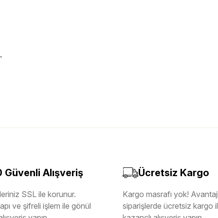
.
Güvenli Alışveriş
Ücretsiz Kargo
eriniz SSL ile korunur.
Kargo masrafı yok! Avantajl
pı ve şifreli işlem ile gönül
siparişlerde ücretsiz kargo 
alışveriş yapın.
kazançlı alışveriş yapın.