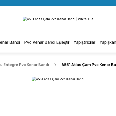
BÜTÜN ALIŞVERİŞLERİNİZDE KARGO BEDAVA!
Geri Dön
TÜRKİYE GENELİNDE 10.000 MÜŞTERİ REFERANSI
KREDİ KARTINA 6 TAKSİT SEÇENEĞİ
otmelt Tutkal
enar Bandı
Pvc Kenar Bandı Eşleştir
Yapıştırıcılar
Yapışkan
Düz Kenar Bantlama Hotmelt Tutkalı
 Entegre Pvc Kenar Bandı
A551 Atlas Çam Pvc Kenar Ba
Eğri Kenar Hotmelt Tutkalı
Pervaz Hotmelt Tutkalı
Profil Sarma Hotmelt Tutkalı