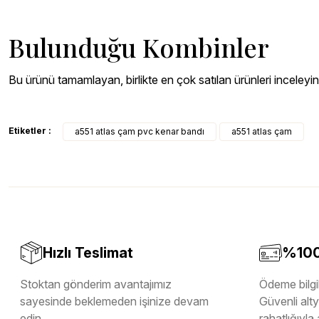
Bulunduğu Kombinler
WhiteBlue
Kargo Bedava
Atlas Çam Yapışkanlı Vida Tapası
Bu ürünü tamamlayan, birlikte en çok satılan ürünleri inceleyin
Stoktan Teslim
450,00 TL
WhiteBlue
Etiketler :
a551 atlas çam pvc kenar bandı
a551 atlas çam
Kargo Bedava
A551 Atlas Çam Pvc Kenar Bandı
Stoktan Teslim
1.587,05 TL
Hızlı Teslimat
%100 
Stoktan gönderim avantajımız
Ödeme bilgil
sayesinde beklemeden işinize devam
Güvenli altya
edin.
rahatlığıyla 