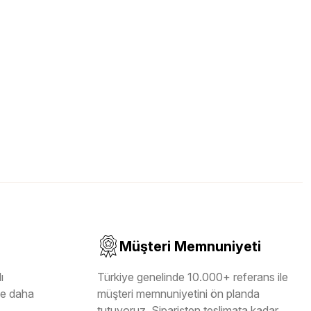
Müşteri Memnuniyeti
ı
Türkiye genelinde 10.000+ referans ile
ile daha
müşteri memnuniyetini ön planda
tutuyoruz. Siparişten teslimata kadar