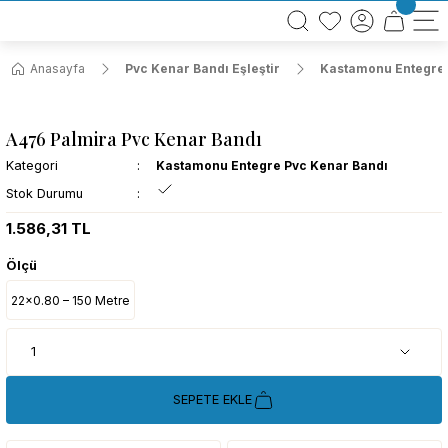
BÜTÜN ALIŞVERİŞLERİNİZDE KARGO BEDAVA!
TÜRKİYE GENELİNDE 10.000 MÜŞTERİ REFERANSI
KREDİ KARTINA 6 TAKSİT SEÇENEĞİ
Anasayfa
Pvc Kenar Bandı Eşleştir
Kastamonu Entegre 
A476 Palmira Pvc Kenar Bandı
Kategori
Kastamonu Entegre Pvc Kenar Bandı
Stok Durumu
1.586,31 TL
Ölçü
22x0.80 – 150 Metre
SEPETE EKLE